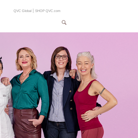
|
QVC Global
SHOP QVC.com