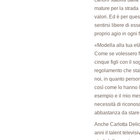
mature per la strada 
valori. Ed è per ques
sentirsi libere di es
proprio agio in ogni f
«Modella alla tua et
Come se volessero fa
cinque figli con il s
regolamento che stabi
noi, in quanto perso
così come lo hanno le
esempio e il mio me
necessità di riconosc
abbastanza da stare 
Anche Carlotta Delic
anni il talent televis