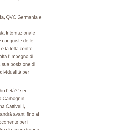
alia, QVC Germania e
ata Internazionale
e conquiste delle
e la lotta contro
lta l’impegno di
la sua posizione di
ndividualità per
o l’età?” sei
ia Carbognin,
na Cattivelli,
andrà avanti fino ai
ocorrente per i
tre di essere troppo