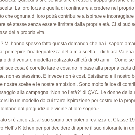
scelta. La loro forza è quella di continuare a credere nel proprio 
to che ognuna di loro potrà contribuire a ispirare e incoraggiare
sere sé stesse senza essere limitate dalla propria età. Ci si può s
ase della propria vita.
à? Mi hanno spesso fatto questa domanda che ha il sapore amaro
r percepire l’inadeguatezza della mia scelta – dichiara Valeria 
ogno di diventare modella realizzato all’età di 50 anni – Come se
lisce cosa è corretto fare e cosa no in base alla propria carta 
ne, non esistessimo. E invece non è così. Esistiamo e il nostro 
 nostre scelte e le nostre ambizioni. Sono molto felice di contri
ssaggio alla campagna “Non ho l’età?” di QVC. Le donne della 
ersi in un modello da cui trarre ispirazione per costruire la propr
lontane dal pregiudizio e vicine al loro sogno».
ato si è ancorata al suo sogno per poterlo realizzare. Classe 199
ivo Hell’s Kitchen per poi decidere di aprire il suo ristorante in u