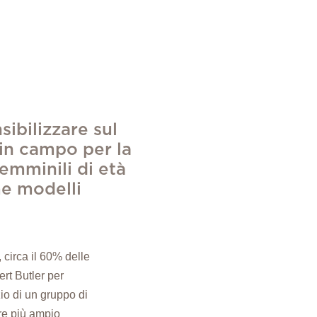
ibilizzare sul
in campo per la
emminili di età
me modelli
circa il 60% delle
rt Butler per
io di un gruppo di
pre più ampio