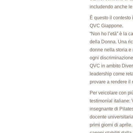
includendo anche le s
È questo il contesto
QVC Giappone.
“Non ho l’età” è la 
della Donna. Una ric
donne nella storia e
ogni discriminazione
QVC in ambito Diversi
leadership come retail
provare a rendere il
Per veicolare con pi
testimonial italiane
insegnante di Pilates,
docente universitari
primi giorni di april
canoni stabiliti dall