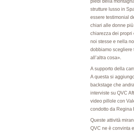
piedi della montagna 
strutture lusso in Sp
essere testimonial d
chiari alle donne più
chiarezza dei propri
noi stesse e nella n
dobbiamo scegliere t
all’altra cosa».
A supporto della cam
A questa si aggiungon
backstage che andran
interviste su QVC Af
video pillole con Va
condotto da Regina 
Queste attività miran
QVC ne è convinta e